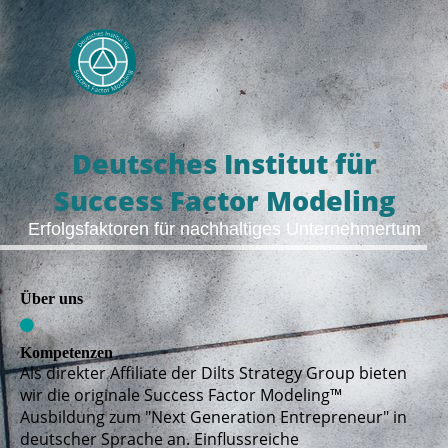
Deutsches Institut für
Success Factor Modeling
Erfolgsfaktoren für nachhaltiges Unternehmertum
Über uns
Kompetenzen
Als direkter Affiliate der Dilts Strategy Group bieten
wir die originale Success Factor Modeling™
Ausbildung zum "Next Generation Entrepreneur" in
deutscher Sprache an. Einflussreiche