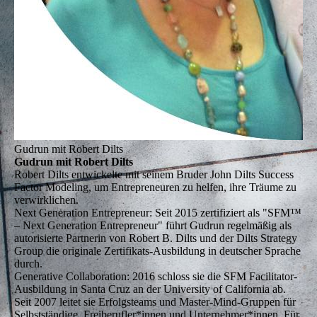
Gudrun mit Robert Dilts
Gudrun mit Robert Dilts
Robert Dilts
entwickelte mit seinem Bruder John Dilts Success
Factor Modeling, um Entrepreneuren zu helfen, ihre Träume zu
verwirklichen.
Next Generation Entrepreneur:
Seit 2015 zertifiziert als "SFM™
– Next Generation Entrepreneur" führt Gudrun regelmäßig als
autorisierte Partnerin von Robert B. Dilts und der Dilts Strategy
Group die originale Zertifikats-Ausbildung in deutscher Sprache
durch.
Generative Collaboration:
2016 schloss sie die SFM Facilitator-
Ausbildung in Santa Cruz an der University of California ab.
Seit 2007 leitet sie Erfolgsteams und Master-Mind-Gruppen für
Selbstständige, Freiberufler*innen und Unternehmer*innen. Für