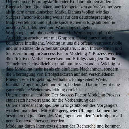
Unternehmer, Führungskräfte oder Kollaborationen andere
Eigenschaften, Qualitäten und Kompetenzen aufweisen müssen
als in dem amerikanischen Markt. Daraus wollen wir das
Success Factor Modeling weiter für den deutschsprachigen
Markt verfeinern und auf die spezifischen Erfolgsfaktoren in
unseren Ausbildungen und Workshops eingehen.
Workshops und inhouse Seminare
In Workshops und in der
Ausbildung arbeiten wir mit Gruppen. Dabei nutzen wir die
kollektive Intelligenz. Wichtig ist uns die offene, vertrauensvolle
und unterstützende Arbeitsatmosphäre. Durch Interaktionen und
Selbsterfahrung im Success Factor Modeling™ Prozess werden
die effektiven Verhaltensweisen und Erfolgsstrategien für die
Teilnehmer nachvollziehbar und intuitiv verstanden. Wichtig ist,
dass Modeling mehr ist als ein einfaches Nachahmen, sondern
die Übertragung von Erfolgsfaktoren auf den verschiedenen
Ebenen, wie Umgebung, Verhalten, Fähigkeiten, Werte,
Identität, Zugehörigkeit und Sinn, bedeutet. Dadurch wird eine
ganzheitliche Weiterentwicklung erreicht.
Unternehmensnachfolge
Der Success Factor Modeling Prozess
eignet sich hervorragend für die Vorbereitung der
Unternehmensnachfolge. Die Erfolgsfaktoren des Vorgängers
werden modelliert. Mit Hilfe geeigneter Übungen können die
besonderen Qualitäten des Vorgängers von den Nachfolgern auf
neue Kontexte übersetzt werden.
Modeling durch Interviews
dienen der Recherche und kommen