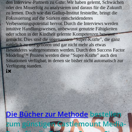
den Interview-Partnern zu Gute: Wir haben gelernt, Schwächen
oder den Misserfolg zu analysieren und daraus für die Zukunft
zu lernen. Doch wie das Gallup-Institut feststellte, bringt die
Fokussierung auf die Stärken entscheidenderes
Verbesserungspotential hervor. Durch die Interviews werden
intuitive Handlungsweisen, unbewusst genutzte Fähigkeiten
oder schon in der Kindheit gelernte Kompetenzen bewusst
gemacht. Dies sind die sogenannten "Super-Kräfte", die ganz
natürlich zu uns gehören und gar nicht mehr als etwas
Besonderes wahrgenommen werden. Durch den Success Factor
Modeling™ Prozess werden diese "Super-Kräfte" auch den
Situationen verfügbar, in denen sie bisher nicht automatisch zur
Verfügung standen.
Die Bücher zur Methode
bestellen
zum günstigen Castlemount Media-