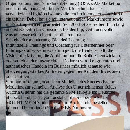
Organisations- und Strukturaufstellung (IOSA). Als Marketing-
und Produktmanagerin in der Medizintechnik hat sie
verschiedene High-Tech-Innovationen im internationalen Markt
eingeführt. Dabei hat sie mit internationalen Marktführern sowie
mit Start-up Firmen gearbeitet. Seit 2003 ist sie freiberuflich tätig
und ist Expertin für Conscious Leadership, vertrauensvolle
Zusammenarbeit in interdisziplinären Teams,
Stakeholderorientierung, Blended Learning
Individuelle Trainings und Coaching
für Unternehmer oder
Führungskräfte, wenn es darum geht, die Leidenschaft, die
Vision, die Mission, die Ambition und die Rolle zu entwickeln
oder aufeinander auszurichten. Dadurch wird kongruentes und
authentisches Handeln im Business möglich genauso wie
überzeugungsstarkes Auftreten gegenüber Kunden, Investoren
oder Partnern.
Strukturaufstellungen
aus den Modellen des Success Factor
Modeling zur schnellen Analyse des Unternehmensumfeldes
Autorin
Gudrun hat die gesamte SFM Trilogie ins Deutsche
übersetzt und das Layout gestaltet, die Sie bei CASTLE
MOUNT MEDIA oder überall im Buchhandel bestellen
können. Unten finden Sie die ISBN Nummern.