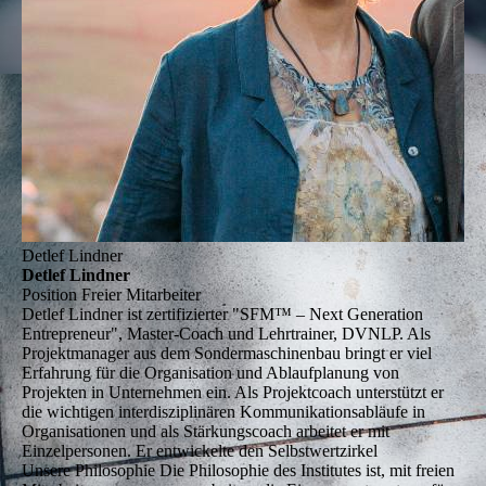
Detlef Lindner
Detlef Lindner
Position
Freier Mitarbeiter
Detlef Lindner
ist zertifizierter "SFM™ – Next Generation
Entrepreneur", Master-Coach und Lehrtrainer, DVNLP. Als
Projektmanager aus dem Sondermaschinenbau bringt er viel
Erfahrung für die Organisation und Ablaufplanung von
Projekten in Unternehmen ein. Als Projektcoach unterstützt er
die wichtigen interdisziplinären Kommunikationsabläufe in
Organisationen und als Stärkungscoach arbeitet er mit
Einzelpersonen. Er entwickelte den Selbstwertzirkel
Unsere Philosophie
Die Philosophie des Institutes ist, mit freien