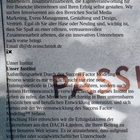
Mitarbeitern zusammenzuarbeiten, die Eigenverantwortung für
ihre Bereiche übernehmen und Ihren Erfolg selbst gestalten. Wir
suchen Interessenten aus den Bereichen Social Media
Marketing, Event-Management, Gestaltung und Design,
Vertrieb. Egal ob Sie alter Hase oder Neuling sind, wichtig ist,
dass Sie Spaß an einer offenen, vertrauensvollen
Zusammenarbeit arbeiten, die ein innovatives Unternehmen
nach vorne bringt.
Email
dl@dr-reinschmidt.de
Unser Institut
Unser Institut
Aufstellungsarbeit
Durch den Success Factor Modeling™
Prozess wurde es mir möglich, nicht nur eine neue
Trainingsmethode in Deutschland einzuführen, sondern auch
meinen Herzenswunsch zu verwirklichen, ein eigenes Institut ins
Leben zu rufen, das Menschen gleichzeitig in Ihrer untrennbaren
persönlichen und beruflichen Entwicklung unterstützt, und sich
ebenso mit der Weiterentwicklung des Success Factor
Modeling™ befasst.
Forschung
Hier erforschen wir die Erfolgsfaktoren der
Unternehmer aus den DACH-Ländern, die Ihren Beitrag zu
einer besseren Welt leisten. Es ist anzunehmen, dass aufgrund
kultureller oder sozialwirtschaftlicher Unterschiede