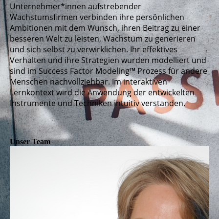
Unternehmer*innen aufstrebender
Wachstumsfirmen verbinden ihre persönlichen
Ambitionen mit dem Wunsch, ihren Beitrag zu einer
besseren Welt zu leisten, Wachstum zu generieren
und sich selbst zu verwirklichen. Ihr effektives
Verhalten und ihre Strategien wurden modelliert und
sind im Success Factor Modeling™ Prozess für andere
Menschen nachvollziehbar. Im interaktiven
Lernkontext wird die Anwendung der entwickelten
Instrumente und Techniken intuitiv verstanden.
Unser Team