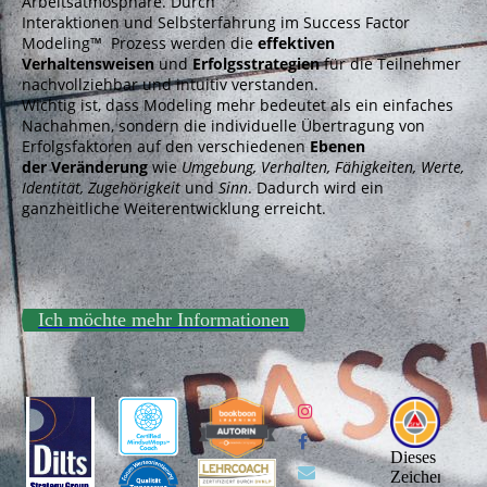
Arbeitsatmosphäre. Durch
Interaktionen und Selbsterfahrung im Success Factor
Modeling™ Prozess werden die
effektiven
Verhaltensweisen
und
Erfolgsstrategien
für die Teilnehmer
nachvollziehbar und intuitiv verstanden.
Wichtig ist, dass Modeling mehr bedeutet als ein einfaches
Nachahmen, sondern die individuelle Übertragung von
Erfolgsfaktoren auf den verschiedenen
Ebenen
der Veränderung
wie
Umgebung, Verhalten, Fähigkeiten, Werte,
Identität, Zugehörigkeit
und
Sinn
. Dadurch wird ein
ganzheitliche Weiterentwicklung erreicht.
Ich möchte mehr Informationen
Dieses
Zeichen