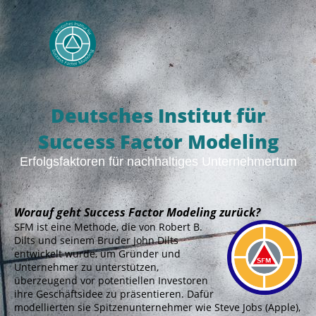
Deutsches Institut für
Success Factor Modeling
Erfolgsfaktoren für nachhaltiges Unternehmertum
Worauf geht Success Factor Modeling zurück?
SFM ist eine Methode, die von Robert B.
Dilts und seinem Bruder John Dilts
entwickelt wurde, um Gründer und
Unternehmer zu unterstützen,
überzeugend vor potentiellen Investoren
ihre Geschäftsidee zu präsentieren. Dafür
modellierten sie Spitzenunternehmer wie Steve Jobs (Apple),