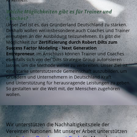
Welche Möglichkeiten gibt es für Trainer und
Coaches?
Unser Ziel ist es, das Gründerland Deutschland zu stärken.
Deshalb wollen wir insbesondere auch Coaches und Trainer
ermutigen an der Ausbildung teilzunehmen. Es gibt die
Möglichkeit zur
Zertifizierung durch Robert Dilts zum
Success Factor Modeling - Next Generation
Entrepreneur
,
im Anschluss können Trainer und Coaches
ebenfalls sich von der Dilts Strategie Group autorisieren
lassen, um die Methode weiter zu verbreiten. Unser Ziel ist
eine starke unterstützende Gemeinschaft auszubilden, um
Gründern und Unternehmern in Deutschland Kraft
und Unterstützung für herausragende Leistungen zu geben.
So gestalten wir die Welt mit, der Menschen zugehören
wollen.
Wir unterstützen die Nachhaltigkeitsziele der
Vereinten Nationen. Mit unserer Arbeit unterstützen