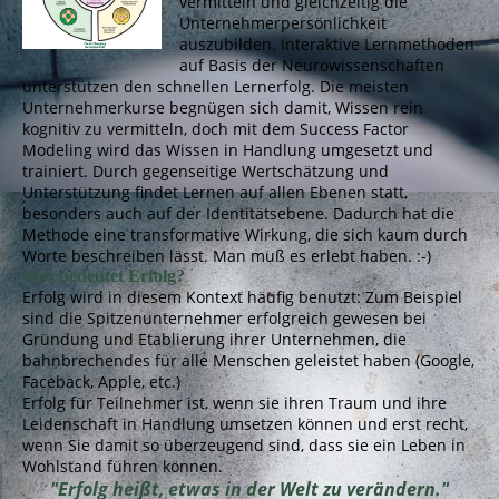
vermitteln und gleichzeitig die
Unternehmerpersönlichkeit
auszubilden. Interaktive Lernmethoden
auf Basis der Neurowissenschaften
unterstützen den schnellen Lernerfolg. Die meisten
Unternehmerkurse begnügen sich damit, Wissen rein
kognitiv zu vermitteln, doch mit dem Success Factor
Modeling wird das Wissen in Handlung umgesetzt und
trainiert. Durch gegenseitige Wertschätzung und
Unterstützung findet Lernen auf allen Ebenen statt,
besonders auch auf der Identitätsebene. Dadurch hat die
Methode eine transformative Wirkung, die sich kaum durch
Worte beschreiben lässt. Man muß es erlebt haben. :-)
Was bedeutet Erfolg?
Erfolg wird in diesem Kontext häufig benutzt: Zum Beispiel
sind die Spitzenunternehmer erfolgreich gewesen bei
Gründung und Etablierung ihrer Unternehmen, die
bahnbrechendes für alle Menschen geleistet haben (Google,
Faceback, Apple, etc.)
Erfolg für Teilnehmer ist, wenn sie ihren Traum und ihre
Leidenschaft in Handlung umsetzen können und erst recht,
wenn Sie damit so überzeugend sind, dass sie ein Leben in
Wohlstand führen können.
"
Erfolg heißt, etwas in der Welt zu verändern.
"