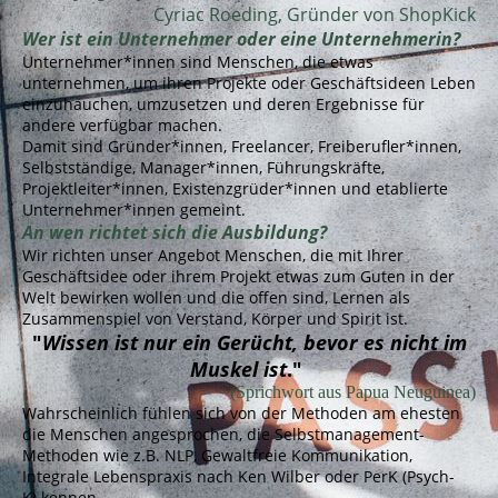
Cyriac Roeding, Gründer von ShopKick
Wer ist ein Unternehmer oder eine Unternehmerin?
Unternehmer*innen sind Menschen, die etwas
unternehmen, um ihren Projekte oder Geschäftsideen Leben
einzuhauchen, umzusetzen und deren Ergebnisse für
andere verfügbar machen.
Damit sind Gründer*innen, Freelancer, Freiberufler*innen,
Selbstständige, Manager*innen, Führungskräfte,
Projektleiter*innen, Existenzgrüder*innen und etablierte
Unternehmer*innen gemeint.
An wen richtet sich die Ausbildung?
Wir richten unser Angebot Menschen, die mit Ihrer
Geschäftsidee oder ihrem Projekt etwas zum Guten in der
Welt bewirken wollen und die offen sind, Lernen als
Zusammenspiel von Verstand, Körper und Spirit ist.
"
Wissen ist nur ein Gerücht, bevor es nicht im
Muskel ist
."
(Sprichwort aus Papua Neuguinea)
Wahrscheinlich fühlen sich von der Methoden am ehesten
die Menschen angesprochen, die Selbstmanagement-
Methoden wie z.B. NLP, Gewaltfreie Kommunikation,
Integrale Lebenspraxis nach Ken Wilber oder PerK (Psych-
K) kennen.