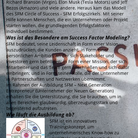
Richard Branson (Virgin), Elon Musk (Tesla Motors) und Jeff
Bezos (Amazon) und viele andere. Heraus kam das Modell
des SFM Circle of Success - SFM Erfolgszirkels
. Mit seiner
Hilfe können Menschen, die ein Unternehmen oder Projekt
starten wollen, die grundlegenden Erfolgsfaktoren
individuell bestimmen.
Was ist das Besondere am Success Factor Modeling?
SFM bedeutet, seine
Leidenschaft
in Form einer
Vision
auszudrücken, die Kunden anzieht; in Form einer
persönlichen
Ambition
, an der sich Stakeholder und
Investoren gern beteiligen; in Form einer
Mission
, der sich
Mitarbeiter und das Team gern anschließen und sich dafür
einbringen; und in Form seiner
Rolle
, die der Unternehmer
in Partnerschaften und Netzwerken übernimmt.
Im Rahmen der Ausbildung SFM – Next Generation
Entrepreneur (Unternehmer der Neuen Generation)
erhalten Sie die Unterstützung, die Sie brauchen, um in
allen Bereichen glaubwürdig, überzeugungsstark und
begeisternd aufzutreten.
Wie läuft die Ausbildung ab?
SFM ist ein innovatives
Trainingskonzept, um
unternehmerisches Know-how zu